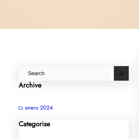
B
u
Archive
s
c
a
enero 2024
r
Categorise